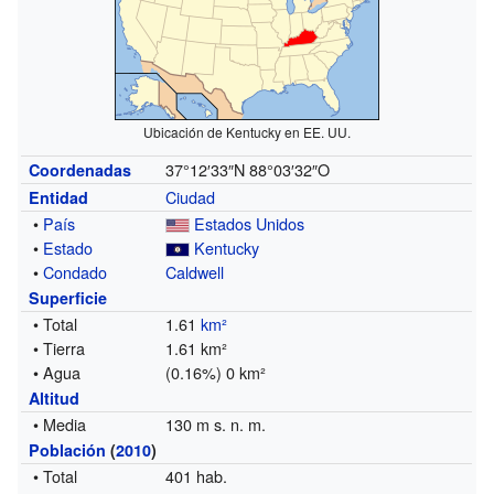
Ubicación de Kentucky en EE. UU.
37°12′33″N
88°03′32″O
Coordenadas
Ciudad
Entidad
•
País
Estados Unidos
•
Estado
Kentucky
•
Condado
Caldwell
Superficie
• Total
1.61
km²
• Tierra
1.61 km²
• Agua
(0.16%) 0 km²
Altitud
• Media
130 m s. n. m.
Población
(
2010
)
• Total
401 hab.