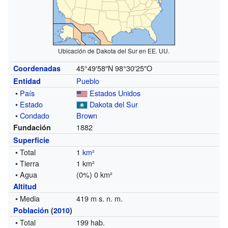
Ubicación de Dakota del Sur en EE. UU.
45°49′58″N
98°30′25″O
Coordenadas
Pueblo
Entidad
•
País
Estados Unidos
•
Estado
Dakota del Sur
•
Condado
Brown
1882
Fundación
Superficie
• Total
1
km²
• Tierra
1 km²
• Agua
(0%) 0 km²
Altitud
• Media
419 m s. n. m.
Población
(
2010
)
• Total
199 hab.