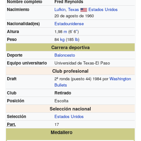
Nombre completo
Fred Reynolds
Nacimiento
Lufkin
,
Texas
Estados Unidos
20 de agosto de 1960
Nacionalidad(es)
Estadounidense
Altura
1,98
m
(6
′
6
″
)
Peso
84
kg
(185
lb
)
Carrera deportiva
Deporte
Baloncesto
Equipo universitario
Universidad de Texas-El Paso
Club profesional
Draft
2ª ronda (puesto 44) 1984 por
Washington
Bullets
Club
Retirado
Posición
Escolta
Selección nacional
Selección
Estados Unidos
Part.
17
Medallero