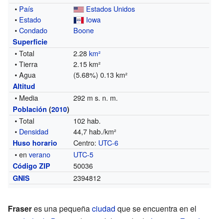
•
País
Estados Unidos
•
Estado
Iowa
•
Condado
Boone
Superficie
• Total
2.28
km²
• Tierra
2.15 km²
• Agua
(5.68%) 0.13 km²
Altitud
• Media
292 m s. n. m.
Población
(
2010
)
• Total
102 hab.
•
Densidad
44,7 hab./km²
Centro:
UTC-6
Huso horario
• en
verano
UTC-5
50036
Código ZIP
2394812
GNIS
Fraser
es una pequeña
ciudad
que se encuentra en el