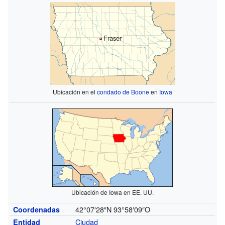
Fraser
Ubicación en el
condado de Boone
en
Iowa
Ubicación de Iowa en EE. UU.
42°07′28″N
93°58′09″O
Coordenadas
Ciudad
Entidad