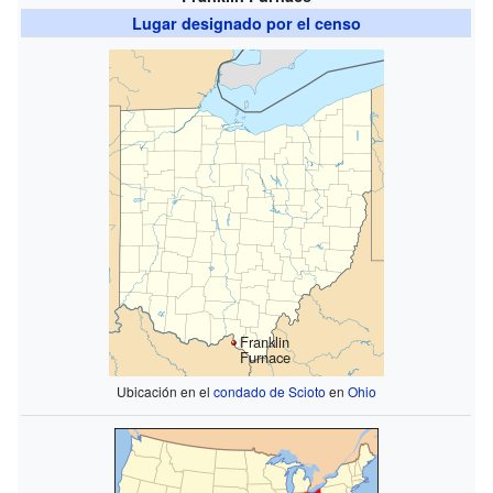
Lugar designado por el censo
Franklin
Furnace
Ubicación en el
condado de Scioto
en
Ohio