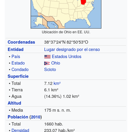
Ubicación de Ohio en EE. UU.
38°37′24″N
82°50′53″O
Coordenadas
Lugar designado por el censo
Entidad
•
País
Estados Unidos
•
Estado
Ohio
•
Condado
Scioto
Superficie
• Total
7.12
km²
• Tierra
6.1 km²
• Agua
(14.36%) 1.02 km²
Altitud
• Media
175 m s. n. m.
Población
(
2010
)
• Total
1660 hab.
•
Densidad
233,07 hab./km²