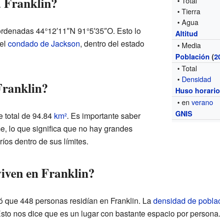
 Franklin?
• Total
• Tierra
• Agua
oordenadas 44°12′11″N 91°5′35″O. Esto lo
Altitud
del
condado de Jackson
, dentro del estado
• Media
Población
(
2
• Total
•
Densidad
Franklin?
Huso horari
• en
verano
GNIS
e total de 94.84
km²
. Es importante saber
me, lo que significa que no hay grandes
íos dentro de sus límites.
iven en Franklin?
ó que 448 personas residían en Franklin. La
densidad de pobla
Esto nos dice que es un lugar con bastante espacio por persona