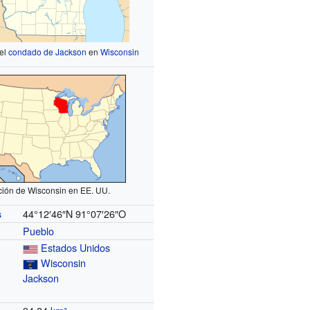
 el
condado de Jackson
en
Wisconsin
ción de Wisconsin en EE. UU.
44°12′46″N
91°07′26″O
s
Pueblo
Estados Unidos
Wisconsin
Jackson