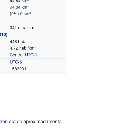
94.84
km²
94.84 km²
(0%) 0 km²
341 m s. n. m.
010
)
448 hab.
4,72 hab./km²
Centro:
UTC-6
o
UTC-5
1583231
ción
era de aproximadamente
.