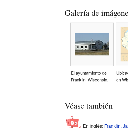
Galería de imágen
El ayuntamiento de
Ubicac
Franklin, Wisconsin.
en Wi
Véase también
En inglés:
Franklin, J