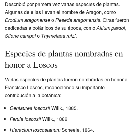
Describió por primera vez varias especies de plantas.
Algunas de ellas llevan el nombre de Aragón, como
Erodium aragonense
o
Reseda aragonensis
. Otras fueron
dedicadas a botánicos de su época, como
Allium pardoi
,
Silene campoi
o
Thymelaea ruizi
.
Especies de plantas nombradas en
honor a Loscos
Varias especies de plantas fueron nombradas en honor a
Francisco Loscos, reconociendo su importante
contribución a la botánica:
Centaurea loscosii
Willk., 1885.
Ferula loscosii
Willk., 1882.
Hieracium loscosianum
Scheele, 1864.