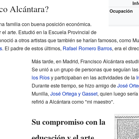
In
co Alcántara?
Ocupación
na familia con buena posición económica.
 el arte. Estudió en la Escuela Provincial de
conoció a otros artistas que también se harían famosos, como 
s
. El padre de estos últimos,
Rafael Romero Barros
, era el dire
Más tarde, en Madrid, Francisco Alcántara estudi
Se unió a un grupo de personas que seguían las
los Ríos
y participaban en las actividades de la
I
Durante este tiempo, se hizo amigo de
José Orte
Munilla,
José Ortega y Gasset
, quien luego sería
refirió a Alcántara como "mi maestro".
Su compromiso con la
educación y el arte