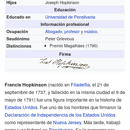
Joseph Hopkinson
Hijos
Educación
Universidad de Pensilvania
Educado en
Información profesional
Abogado
,
profesor
y
músico
.
Ocupación
Peter Grievious
Seudónimo
Premio Magalhães
(1790)
Distinciones
Firma
Francis Hopkinson
(nacido en
Filadelfia
, el 21 de
septiembre de 1737, y fallecido en la misma ciudad el 9 de
mayo de 1791) fue una figura importante en la historia de
Estados Unidos
. Fue uno de los hombres que firmaron la
Declaración de Independencia de los Estados Unidos
como representante de
Nueva Jersey
. Más tarde, trabajó
como juez federal en
Pensilvania
. Se le reconoce por