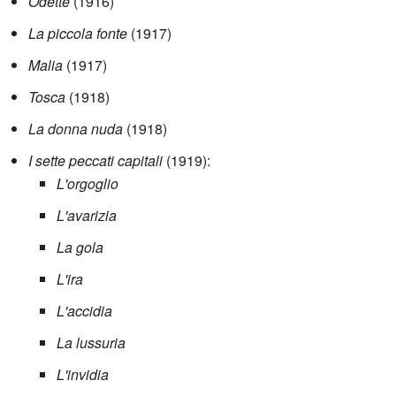
Odette
(1916)
La piccola fonte
(1917)
Malia
(1917)
Tosca
(1918)
La donna nuda
(1918)
I sette peccati capitali
(1919):
L'orgoglio
L'avarizia
La gola
L'ira
L'accidia
La lussuria
L'invidia