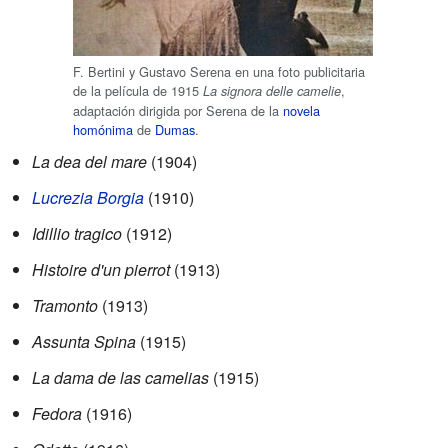
F. Bertini y Gustavo Serena en una foto publicitaria
de la película de 1915
,
La signora delle camelie
adaptación dirigida por Serena de la
novela
homónima
de
Dumas
.
La dea del mare
(1904)
Lucrezia Borgia
(1910)
Idillio tragico
(1912)
Histoire d'un pierrot
(1913)
Tramonto
(1913)
Assunta Spina
(1915)
La dama de las camelias
(1915)
Fedora
(1916)