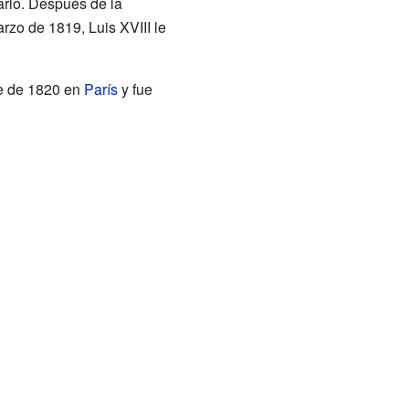
arlo. Después de la
rzo de 1819, Luis XVIII le
re de 1820 en
París
y fue