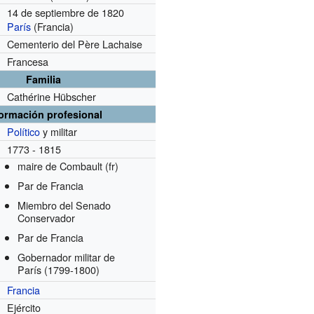
14 de septiembre de 1820
París
(Francia)
Cementerio del Père Lachaise
Francesa
Familia
Cathérine Hübscher
formación profesional
Político
y militar
1773 - 1815
maire de Combault
(fr)
Par de Francia
Miembro del Senado
Conservador
Par de Francia
Gobernador militar de
París
(1799-1800)
Francia
Ejército