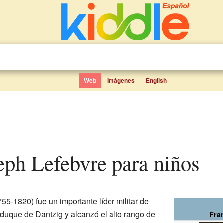
Web
Imágenes
English
seph Lefebvre para niños
55-1820) fue un importante líder militar de
 duque de Dantzig y alcanzó el alto rango de
Fra