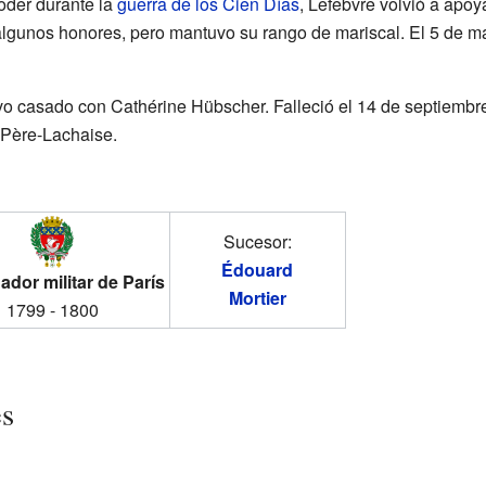
oder durante la
guerra de los Cien Días
, Lefebvre volvió a apoy
algunos honores, pero mantuvo su rango de mariscal. El 5 de ma
vo casado con Cathérine Hübscher. Falleció el 14 de septiemb
 Père-Lachaise.
Sucesor:
Édouard
dor militar de París
Mortier
1799 - 1800
es