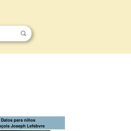
Datos para niños
nçois Joseph Lefebvre