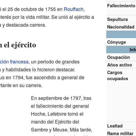
Fallecimiento
ó el 25 de octubre de 1755 en
Rouffach
,
rés por la vida militar. Se unió al ejército a
Sepultura
a y destacada carrera.
Nacionalidad
 el ejército
Cónyuge
In
Ocupación
ción francesa
, un periodo de grandes
Años activo
 y habilidades lo hicieron destacar.
Cargos
us en 1794, fue ascendido a general de
ocupados
tante en su carrera.
En septiembre de 1797, tras
el fallecimiento del general
Hoche, Lefebvre tomó el
mando del Ejército del
Lealtad
Sambre y Meuse. Más tarde,
Rama militar