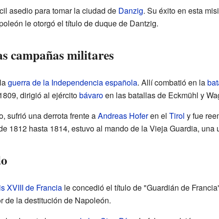
ícil asedio para tomar la ciudad de
Danzig
. Su éxito en esta mi
oleón le otorgó el título de duque de Dantzig.
as campañas militares
 la
guerra de la Independencia española
. Allí combatió en la
bat
1809, dirigió al ejército
bávaro
en las batallas de Eckmühl y Wa
 sufrió una derrota frente a
Andreas Hofer
en el
Tirol
y fue ree
de 1812 hasta 1814, estuvo al mando de la Vieja Guardia, una u
do
is XVIII de Francia
le concedió el título de "Guardián de Francia
r de la destitución de Napoleón.