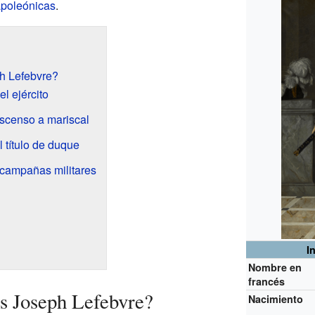
apoleónicas
.
h Lefebvre?
l ejército
scenso a mariscal
 título de duque
 campañas militares
I
Nombre en
francés
s Joseph Lefebvre?
Nacimiento