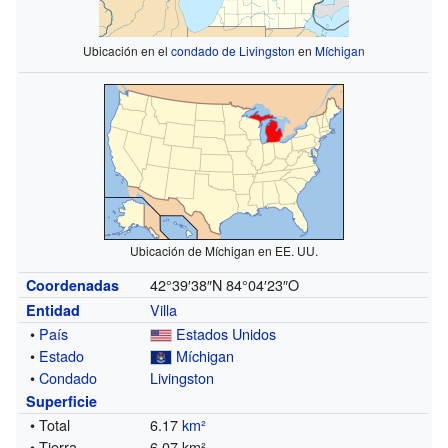
Ubicación en el
condado de Livingston
en
Míchigan
Ubicación de Míchigan en EE. UU.
42°39′38″N
84°04′23″O
Coordenadas
Villa
Entidad
•
País
Estados Unidos
•
Estado
Míchigan
•
Condado
Livingston
Superficie
• Total
6.17
km²
• Tierra
6.07 km²