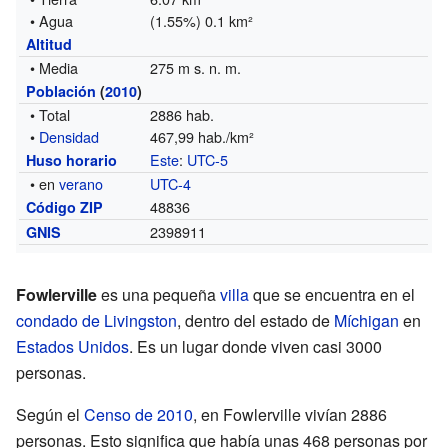
• Agua
(1.55%) 0.1 km²
Altitud
• Media
275 m s. n. m.
Población
(
2010
)
• Total
2886 hab.
•
Densidad
467,99 hab./km²
Este
:
UTC-5
Huso horario
• en
verano
UTC-4
48836
Código ZIP
2398911
GNIS
Fowlerville
es una pequeña
villa
que se encuentra en el
condado de Livingston
, dentro del estado de
Míchigan
en
Estados Unidos
. Es un lugar donde viven casi 3000
personas.
Según el
Censo de 2010
, en Fowlerville vivían 2886
personas. Esto significa que había unas 468 personas por