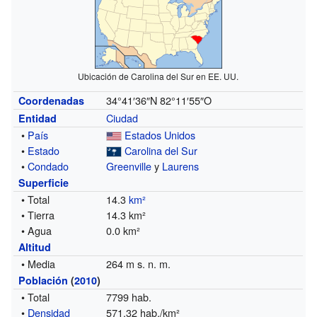
Ubicación de Carolina del Sur en EE. UU.
34°41′36″N
82°11′55″O
Coordenadas
Ciudad
Entidad
•
País
Estados Unidos
•
Estado
Carolina del Sur
•
Condado
Greenville
y
Laurens
Superficie
• Total
14.3
km²
• Tierra
14.3 km²
• Agua
0.0 km²
Altitud
• Media
264 m s. n. m.
Población
(
2010
)
• Total
7799 hab.
•
Densidad
571,32 hab./km²