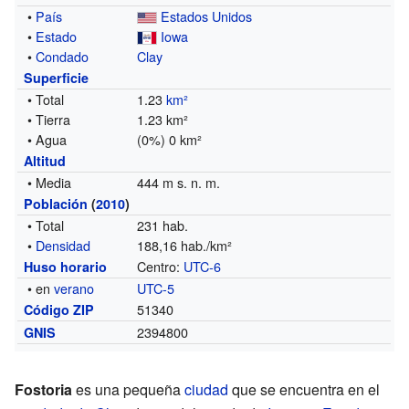
•
País
Estados Unidos
•
Estado
Iowa
•
Condado
Clay
Superficie
• Total
1.23
km²
• Tierra
1.23 km²
• Agua
(0%) 0 km²
Altitud
• Media
444 m s. n. m.
Población
(
2010
)
• Total
231 hab.
•
Densidad
188,16 hab./km²
Centro:
UTC-6
Huso horario
• en
verano
UTC-5
51340
Código ZIP
2394800
GNIS
Fostoria
es una pequeña
ciudad
que se encuentra en el