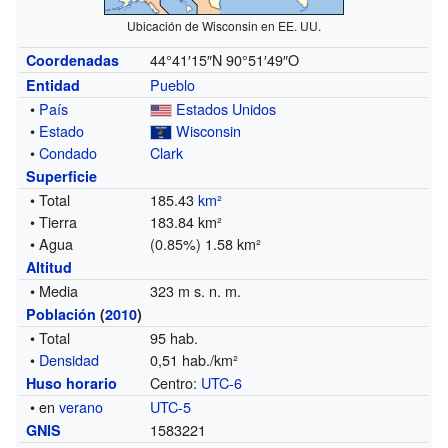
Ubicación de Wisconsin en EE. UU.
44°41′15″N
90°51′49″O
Coordenadas
Pueblo
Entidad
•
País
Estados Unidos
•
Estado
Wisconsin
•
Condado
Clark
Superficie
• Total
185.43
km²
• Tierra
183.84 km²
• Agua
(0.85%) 1.58 km²
Altitud
• Media
323 m s. n. m.
Población
(
2010
)
• Total
95 hab.
•
Densidad
0,51 hab./km²
Centro:
UTC-6
Huso horario
• en
verano
UTC-5
1583221
GNIS