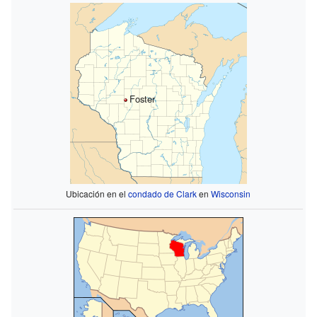
Foster
Ubicación en el
condado de Clark
en
Wisconsin