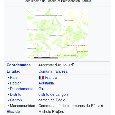
Localización de Fossès-et-Baleyssac en Francia
44°35′39″N
0°02′31″E
Coordenadas
Comuna francesa
Entidad
•
País
Francia
•
Región
Aquitania
•
Departamento
Gironda
•
Distrito
distrito de Langon
•
Cantón
cantón de Réole
• Mancomunidad
Communauté de communes du Réolais
Michèle Brujère
Alcalde