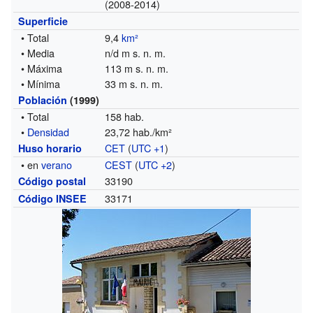
(2008-2014)
Superficie
• Total
9,4
km²
• Media
n/d m s. n. m.
• Máxima
113 m s. n. m.
• Mínima
33 m s. n. m.
Población
(1999)
• Total
158 hab.
•
Densidad
23,72 hab./km²
CET
(
UTC +1
)
Huso horario
• en
verano
CEST
(
UTC +2
)
33190
Código postal
33171
Código INSEE