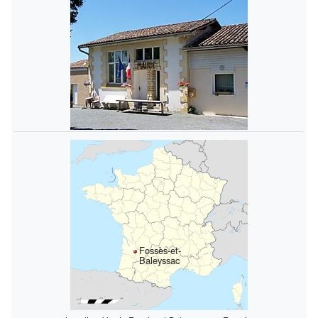
Fossès-et-
Baleyssac