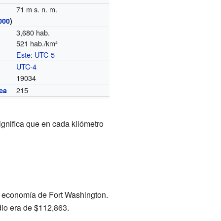
71 m s. n. m.
000
)
3,680 hab.
521 hab./km²
Este
:
UTC-5
o
UTC-4
19034
215
ea
ignifica que en cada kilómetro
a economía de Fort Washington.
dio era de $112,863.