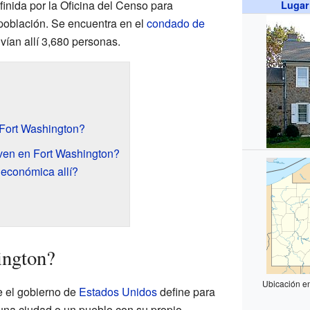
finida por la Oficina del Censo para
Lugar
 población. Se encuentra en el
condado de
ivían allí 3,680 personas.
Fort Washington?
ven en Fort Washington?
 económica allí?
ington?
Ubicación e
e el gobierno de
Estados Unidos
define para
 una ciudad o un pueblo con su propio