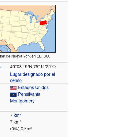
ión de Nueva York en EE. UU.
40°08′19″N
75°11′29″O
s
Lugar designado por el
censo
Estados Unidos
Pensilvania
Montgomery
7
km²
7 km²
(0%) 0 km²