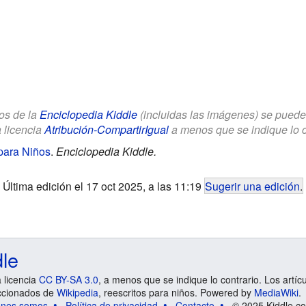
los de la
Enciclopedia Kiddle
(incluidas las imágenes) se puede u
a licencia
Atribución-CompartirIgual
a menos que se indique lo con
para Niños
.
Enciclopedia Kiddle.
Última edición el 17 oct 2025, a las 11:19
Sugerir una edición
.
dle
a licencia
CC BY-SA 3.0
, a menos que se indique lo contrario. Los artíc
ccionados de
Wikipedia
, reescritos para niños. Powered by
MediaWiki
.
énes somos
Política de privacidad
Contacto
© 2025 Kiddle.co