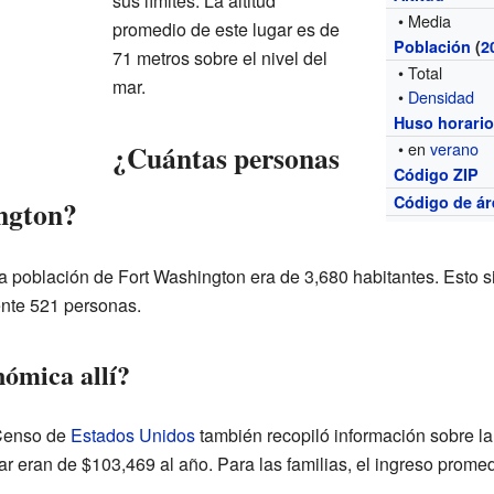
sus límites. La altitud
• Media
promedio de este lugar es de
Población
(
2
71 metros sobre el nivel del
• Total
mar.
•
Densidad
Huso horari
¿Cuántas personas
• en
verano
Código ZIP
Código de ár
ngton?
a población de Fort Washington era de 3,680 habitantes. Esto s
nte 521 personas.
nómica allí?
 Censo de
Estados Unidos
también recopiló información sobre l
r eran de $103,469 al año. Para las familias, el ingreso prome