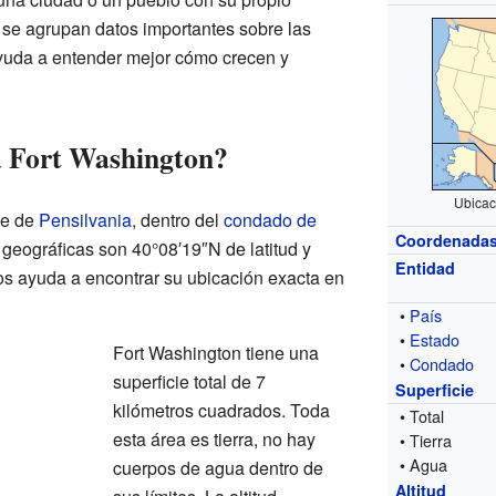
se agrupan datos importantes sobre las
ayuda a entender mejor cómo crecen y
a Fort Washington?
Ubicac
te de
Pensilvania
, dentro del
condado de
Coordenada
geográficas son 40°08′19″N de latitud y
Entidad
os ayuda a encontrar su ubicación exacta en
•
País
•
Estado
Fort Washington tiene una
•
Condado
superficie total de 7
Superficie
kilómetros cuadrados. Toda
• Total
esta área es tierra, no hay
• Tierra
• Agua
cuerpos de agua dentro de
Altitud