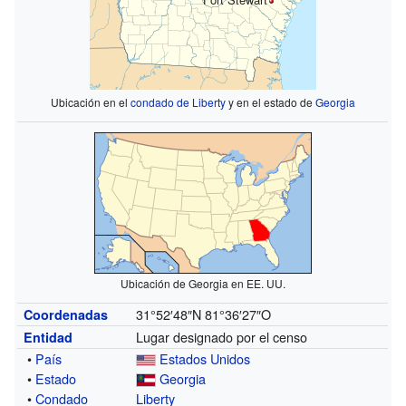
Ubicación en el
condado de Liberty
y en el estado de
Georgia
Ubicación de Georgia en EE. UU.
31°52′48″N
81°36′27″O
Coordenadas
Lugar designado por el censo
Entidad
•
País
Estados Unidos
•
Estado
Georgia
•
Condado
Liberty