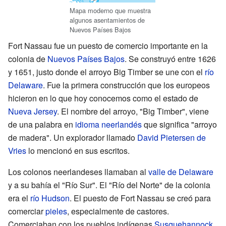
Mapa moderno que muestra
algunos asentamientos de
Nuevos Países Bajos
Fort Nassau fue un puesto de comercio importante en la
colonia de
Nuevos Países Bajos
. Se construyó entre 1626
y 1651, justo donde el arroyo Big Timber se une con el
río
Delaware
. Fue la primera construcción que los europeos
hicieron en lo que hoy conocemos como el estado de
Nueva Jersey
. El nombre del arroyo, "Big Timber", viene
de una palabra en
idioma neerlandés
que significa "arroyo
de madera". Un explorador llamado
David Pietersen de
Vries
lo mencionó en sus escritos.
Los colonos neerlandeses llamaban al
valle de Delaware
y a su bahía el "Río Sur". El "Río del Norte" de la colonia
era el
río Hudson
. El puesto de Fort Nassau se creó para
comerciar
pieles
, especialmente de castores.
Comerciaban con los pueblos indígenas
Susquehannock