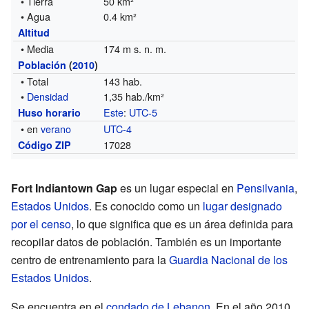
• Tierra
50 km²
• Agua
0.4 km²
Altitud
• Media
174 m s. n. m.
Población
(
2010
)
• Total
143 hab.
•
Densidad
1,35 hab./km²
Este
:
UTC-5
Huso horario
• en
verano
UTC-4
17028
Código ZIP
Fort Indiantown Gap
es un lugar especial en
Pensilvania
,
Estados Unidos
. Es conocido como un
lugar designado
por el censo
, lo que significa que es un área definida para
recopilar datos de población. También es un importante
centro de entrenamiento para la
Guardia Nacional de los
Estados Unidos
.
Se encuentra en el
condado de Lebanon
. En el año 2010,