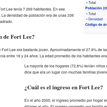
• Total
Población
(
2
ort Lee tenía 7.269 habitantes. En ese
• Total
 La densidad de población era de unas 336
•
Densidad
uadrado.
Código de ár
n de Fort Lee?
e Fort Lee era bastante joven. Aproximadamente el 27,9% de l
enía entre 18 y 24 años. La edad promedio de los habitantes era
La mayoría de los hogares (72,8%) tenían niños
dice que era un lugar con muchas familias jóven
¿Cuál es el ingreso en Fort Lee?
En el año 2000, el ingreso promedio por hogar e
dólares al año. El ingreso promedio por familia 