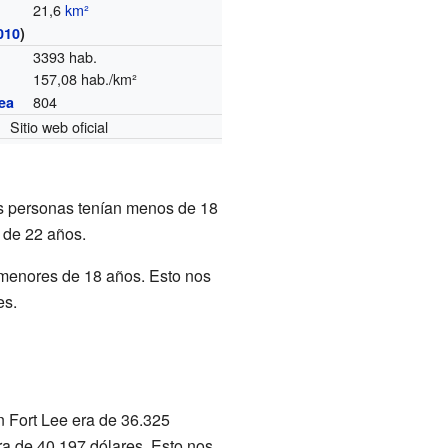
21,6
km²
010
)
3393 hab.
157,08 hab./km²
804
ea
Sitio web oficial
as personas tenían menos de 18
 de 22 años.
 menores de 18 años. Esto nos
es.
n Fort Lee era de 36.325
era de 40.197 dólares. Esto nos