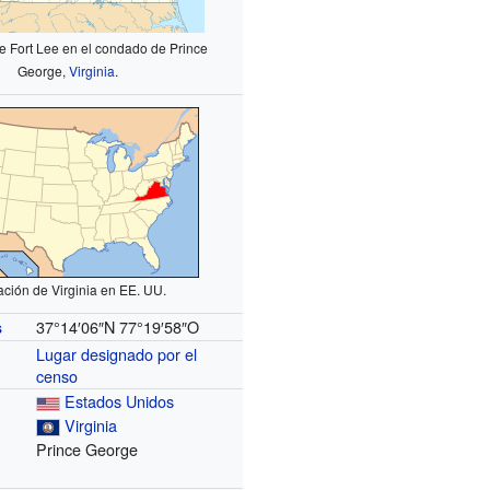
e Fort Lee en el condado de Prince
George,
Virginia
.
ación de Virginia en EE. UU.
37°14′06″N
77°19′58″O
s
Lugar designado por el
censo
Estados Unidos
Virginia
Prince George