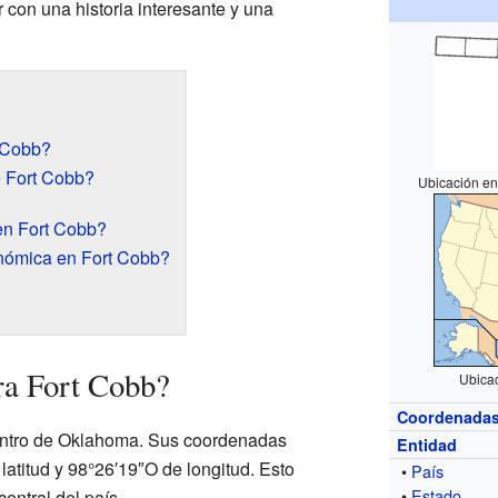
r con una historia interesante y una
 Cobb?
e Fort Cobb?
Ubicación en
en Fort Cobb?
nómica en Fort Cobb?
ra Fort Cobb?
Ubica
Coordenada
centro de Oklahoma. Sus coordenadas
Entidad
atitud y 98°26′19″O de longitud. Esto
•
País
•
Estado
entral del país.