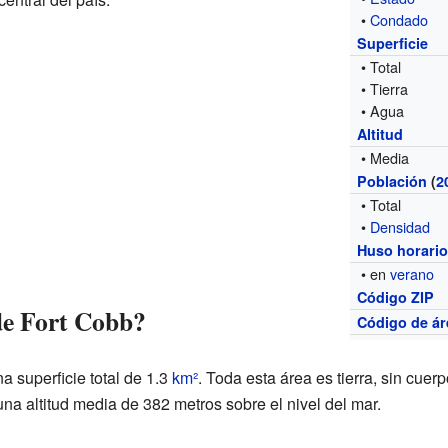
•
Condado
Superficie
• Total
• Tierra
• Agua
Altitud
• Media
Población
(
2
• Total
•
Densidad
Huso horari
• en
verano
Código ZIP
de Fort Cobb?
Código de ár
a superficie total de 1.3
km²
. Toda esta área es tierra, sin cuer
una altitud media de 382 metros sobre el nivel del mar.