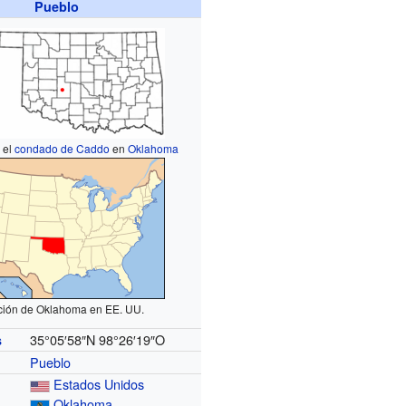
Pueblo
 el
condado de Caddo
en
Oklahoma
ción de Oklahoma en EE. UU.
35°05′58″N
98°26′19″O
s
Pueblo
Estados Unidos
Oklahoma