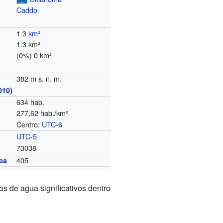
Caddo
1.3
km²
1.3 km²
(0%) 0 km²
382 m s. n. m.
010
)
634 hab.
277,62 hab./km²
Centro:
UTC-6
o
UTC-5
73038
405
ea
pos de agua significativos dentro