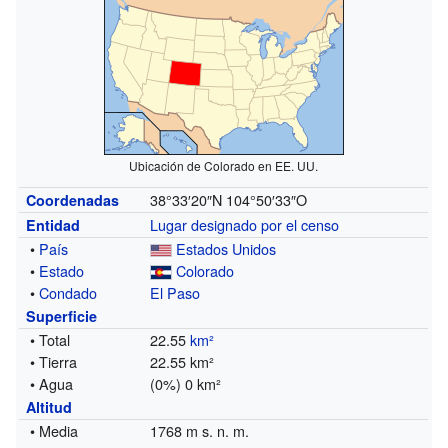
Ubicación de Colorado en EE. UU.
38°33′20″N
104°50′33″O
Coordenadas
Lugar designado por el censo
Entidad
•
País
Estados Unidos
•
Estado
Colorado
•
Condado
El Paso
Superficie
• Total
22.55
km²
• Tierra
22.55 km²
• Agua
(0%) 0 km²
Altitud
• Media
1768 m s. n. m.