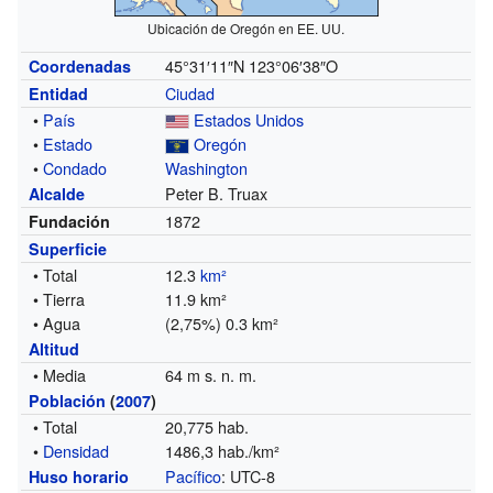
Ubicación de Oregón en EE. UU.
45°31′11″N
123°06′38″O
Coordenadas
Ciudad
Entidad
•
País
Estados Unidos
•
Estado
Oregón
•
Condado
Washington
Peter B. Truax
Alcalde
1872
Fundación
Superficie
• Total
12.3
km²
• Tierra
11.9 km²
• Agua
(2,75%) 0.3 km²
Altitud
• Media
64 m s. n. m.
Población
(
2007
)
• Total
20,775 hab.
•
Densidad
1486,3 hab./km²
Pacífico
: UTC-8
Huso horario