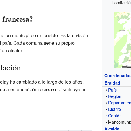
Localizació
 francesa?
 un municipio o un pueblo. Es la división
l país. Cada comuna tiene su propio
 un alcalde.
blación
Coordenada
elay ha cambiado a lo largo de los años.
Entidad
da a entender cómo crece o disminuye un
•
País
•
Región
•
Departamen
•
Distrito
•
Cantón
• Mancomuni
Alcalde