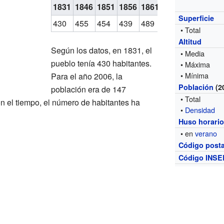
1831
1846
1851
1856
1861
1866
1872
187
Superficie
430
455
454
439
489
463
462
459
• Total
Altitud
Según los datos, en 1831, el
• Media
pueblo tenía 430 habitantes.
• Máxima
• Mínima
Para el año 2006, la
Población
(2
población era de 147
• Total
n el tiempo, el número de habitantes ha
•
Densidad
Huso horari
• en
verano
Código posta
Código INSE