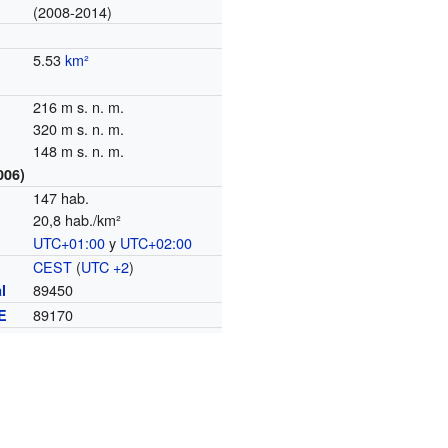
(2008-2014)
6
1881
1886
1891
1896
1901
1906
1911
1921
1926
1931
437
443
412
438
432
347
313
252
257
251
5.53
km²
216 m s. n. m.
320 m s. n. m.
148 m s. n. m.
006)
147 hab.
20,8 hab./km²
UTC+01:00
y
UTC+02:00
o
CEST
(
UTC +2
)
89450
l
89170
E