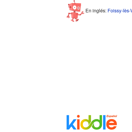
En inglés:
Foissy-lès-