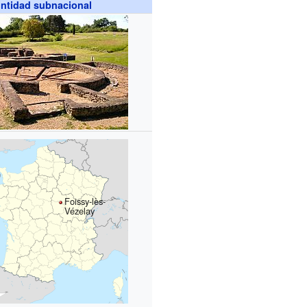
ntidad subnacional
Foissy-lès-
Vézelay