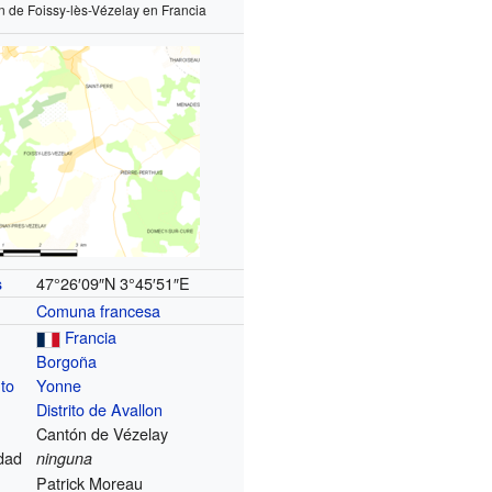
n de Foissy-lès-Vézelay en Francia
47°26′09″N
3°45′51″E
s
Comuna francesa
Francia
Borgoña
to
Yonne
Distrito de Avallon
Cantón de Vézelay
dad
ninguna
Evolución demográfica de Foissy-lès-Vézelay
Patrick Moreau