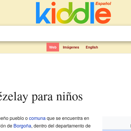
Web
Imágenes
English
Vézelay para niños
ueño pueblo o
comuna
que se encuentra en
gión de
Borgoña
, dentro del departamento de