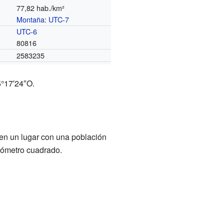
77,82 hab./km²
Montaña
:
UTC-7
o
UTC-6
80816
2583235
5°17′24″O.
 en un lugar con una población
lómetro cuadrado.