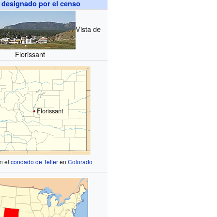
 designado por el censo
Vista de
Florissant
Florissant
n el
condado de Teller
en
Colorado