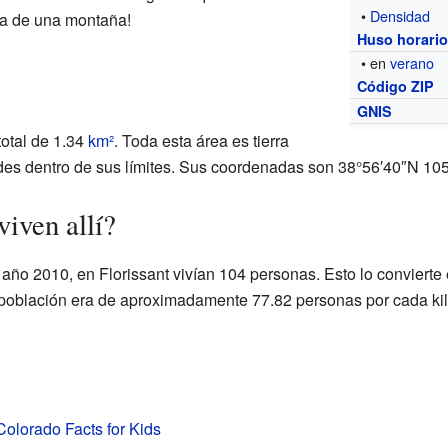
•
Densidad
ima de una montaña!
Huso horari
• en
verano
Código ZIP
GNIS
total de 1.34
km²
. Toda esta área es tierra
andes dentro de sus límites. Sus coordenadas son 38°56′40″N 10
iven allí?
 año 2010, en Florissant vivían 104 personas. Esto lo convierte
oblación era de aproximadamente 77.82 personas por cada ki
 Colorado Facts for Kids