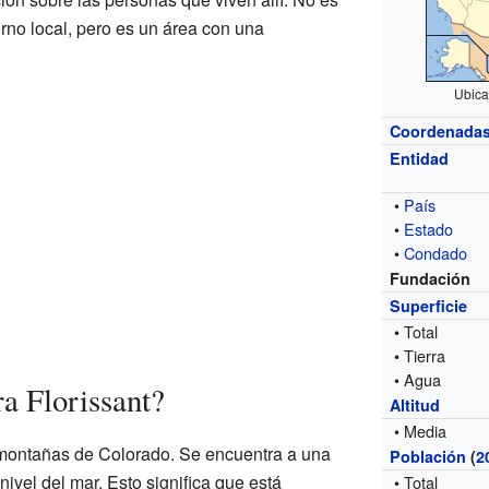
rno local, pero es un área con una
Ubica
Coordenada
Entidad
•
País
•
Estado
•
Condado
Fundación
Superficie
• Total
• Tierra
• Agua
a Florissant?
Altitud
• Media
 montañas de Colorado. Se encuentra a una
Población
(
2
nivel del mar. Esto significa que está
• Total