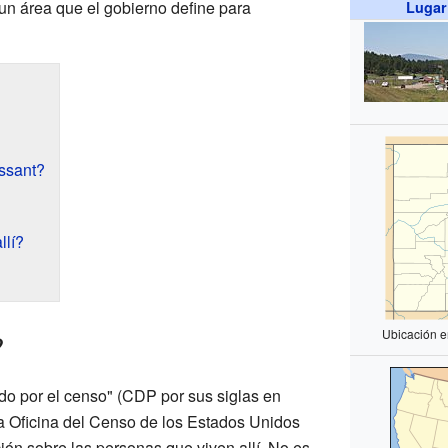
 un área que el gobierno define para
Lugar
ssant?
llí?
Ubicación e
?
ado por el censo" (CDP por sus siglas en
la Oficina del Censo de los Estados Unidos
ción sobre las personas que viven allí. No es