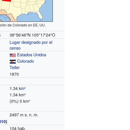
ción de Colorado en EE. UU.
38°56′46″N
105°17′24″O
s
Lugar designado por el
censo
Estados Unidos
Colorado
Teller
1870
1.34
km²
1.34 km²
(0%) 0 km²
2497 m s. n. m.
010
)
104 hab.