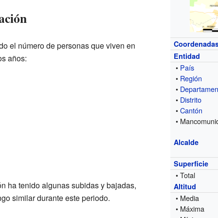
ación
Coordenada
do el número de personas que viven en
Entidad
os años:
•
País
•
Región
•
Departamen
•
Distrito
•
Cantón
• Mancomuni
Alcalde
Superficie
• Total
n ha tenido algunas subidas y bajadas,
Altitud
go similar durante este periodo.
• Media
• Máxima