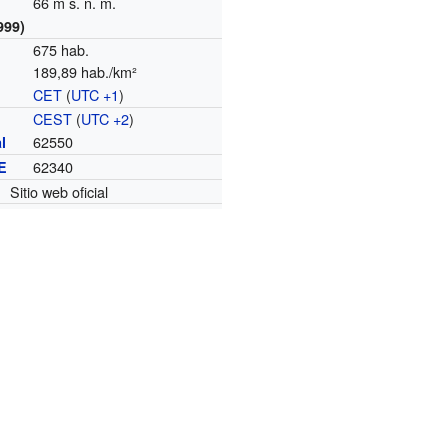
66 m s. n. m.
999)
675 hab.
189,89 hab./km²
CET
(
UTC +1
)
o
CEST
(
UTC +2
)
62550
l
62340
E
Sitio web oficial