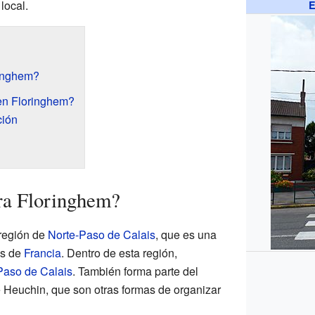
local.
E
inghem?
en Floringhem?
ción
ra Floringhem?
 región de
Norte-Paso de Calais
, que es una
as de
Francia
. Dentro de esta región,
Paso de Calais
. También forma parte del
de Heuchin, que son otras formas de organizar