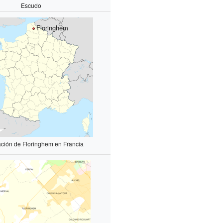
Escudo
Floringhem
ación de Floringhem en Francia