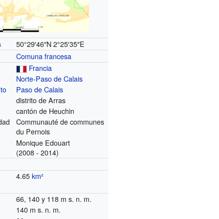
50°29′46″N
2°25′35″E
s
Comuna francesa
Francia
Norte-Paso de Calais
to
Paso de Calais
distrito de Arras
cantón de Heuchin
dad
Communauté de communes
du Pernois
Monique Edouart
(2008 - 2014)
4.65
km²
66, 140 y 118 m s. n. m.
140 m s. n. m.