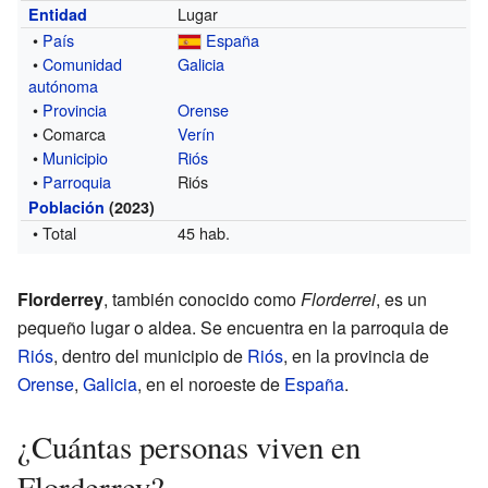
Lugar
Entidad
•
País
España
•
Comunidad
Galicia
autónoma
•
Provincia
Orense
• Comarca
Verín
•
Municipio
Riós
•
Parroquia
Riós
Población
(2023)
• Total
45 hab.
Florderrey
, también conocido como
Florderrei
, es un
pequeño lugar o aldea. Se encuentra en la parroquia de
Riós
, dentro del municipio de
Riós
, en la provincia de
Orense
,
Galicia
, en el noroeste de
España
.
¿Cuántas personas viven en
Florderrey?