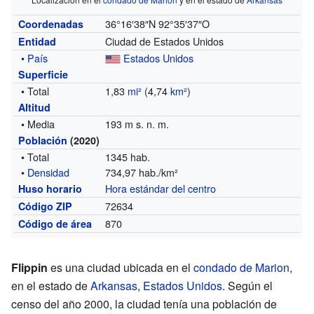
36°16′38″N
92°35′37″O
Coordenadas
Ciudad de Estados Unidos
Entidad
•
País
Estados Unidos
Superficie
• Total
1,83
mi²
(4,74
km²
)
Altitud
• Media
193 m s. n. m.
Población
(2020)
• Total
1345 hab.
•
Densidad
734,97 hab./km²
Hora estándar del centro
Huso horario
72634
Código ZIP
870
Código de área
Flippin
es una ciudad ubicada en el
condado de Marion
,
en el estado de
Arkansas
,
Estados Unidos
. Según el
censo del año 2000, la ciudad tenía una población de