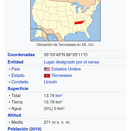
Ubicación de Tennessee en EE. UU.
35°03′45″N
86°25′11″O
Coordenadas
Lugar designado por el censo
Entidad
•
País
Estados Unidos
•
Estado
Tennessee
•
Condado
Lincoln
Superficie
• Total
13.79
km²
• Tierra
13.79 km²
• Agua
(0%) 0 km²
Altitud
• Media
271 m s. n. m.
Población
(
2010
)