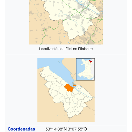
Localización de Flint en Flintshire
53°14′38″N
3°07′55″O
Coordenadas