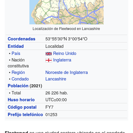
Localización de Fleetwood en Lancashire
53°55′30″N
3°00′54″O
Coordenadas
Localidad
Entidad
•
País
Reino Unido
• Nación
Inglaterra
constitutiva
•
Región
Noroeste de Inglaterra
•
Condado
Lancashire
Población
(2021)
• Total
26 226 hab.
UTC±00:00
Huso horario
FY7
Código postal
01253
Prefijo telefónico
Fleetwood
es una ciudad costera ubicada en el condado