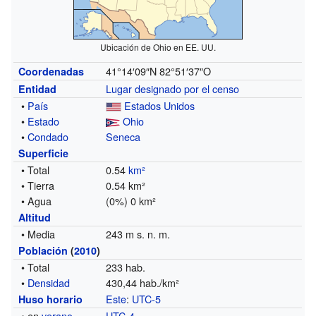
Ubicación de Ohio en EE. UU.
41°14′09″N
82°51′37″O
Coordenadas
Lugar designado por el censo
Entidad
•
País
Estados Unidos
•
Estado
Ohio
•
Condado
Seneca
Superficie
• Total
0.54
km²
• Tierra
0.54 km²
• Agua
(0%) 0 km²
Altitud
• Media
243 m s. n. m.
Población
(
2010
)
• Total
233 hab.
•
Densidad
430,44 hab./km²
Este
:
UTC-5
Huso horario
• en
verano
UTC-4