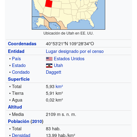
Ubicación de Utah en EE. UU.
40°53′21″N
109°28′34″O
Coordenadas
Lugar designado por el censo
Entidad
•
País
Estados Unidos
•
Estado
Utah
•
Condado
Daggett
Superficie
• Total
5,93
km²
• Tierra
5,91 km²
• Agua
0,02 km²
Altitud
• Media
2109 m s. n. m.
Población
(
2010
)
• Total
83 hab.
•
Densidad
13,99 hab./km²