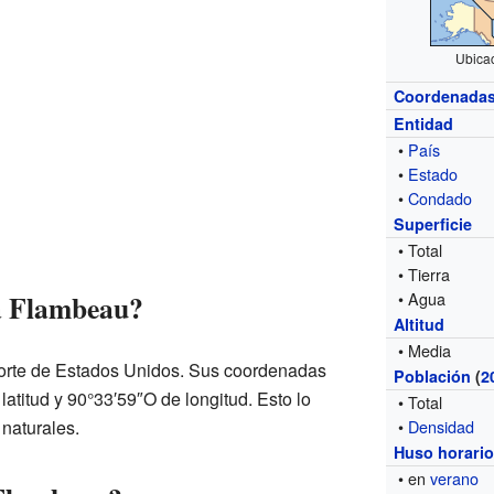
Ubica
Coordenada
Entidad
•
País
•
Estado
•
Condado
Superficie
• Total
• Tierra
a Flambeau?
• Agua
Altitud
• Media
orte de Estados Unidos. Sus coordenadas
Población
(
2
atitud y 90°33′59″O de longitud. Esto lo
• Total
naturales.
•
Densidad
Huso horari
• en
verano