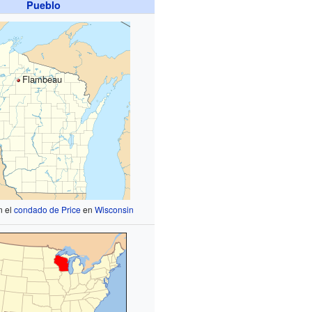
Pueblo
Flambeau
n el
condado de Price
en
Wisconsin