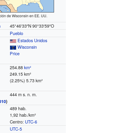
ción de Wisconsin en EE. UU.
45°46′33″N
90°33′59″O
s
Pueblo
Estados Unidos
Wisconsin
Price
254.88
km²
249.15 km²
(2.25%) 5.73 km²
444 m s. n. m.
010
)
489 hab.
1,92 hab./km²
Centro:
UTC-6
o
UTC-5