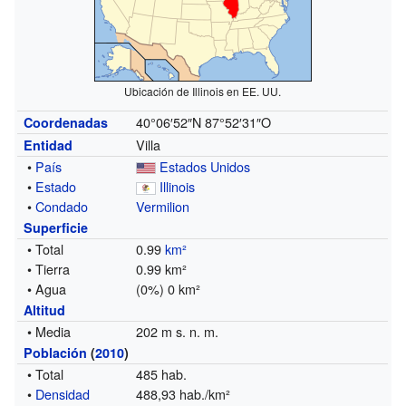
Ubicación de Illinois en EE. UU.
40°06′52″N
87°52′31″O
Coordenadas
Villa
Entidad
•
País
Estados Unidos
•
Estado
Illinois
•
Condado
Vermilion
Superficie
• Total
0.99
km²
• Tierra
0.99 km²
• Agua
(0%) 0 km²
Altitud
• Media
202 m s. n. m.
Población
(
2010
)
• Total
485 hab.
•
Densidad
488,93 hab./km²