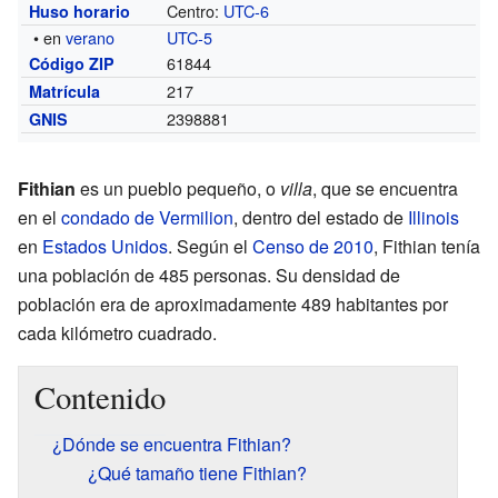
Centro:
UTC-6
Huso horario
• en
verano
UTC-5
61844
Código ZIP
217
Matrícula
2398881
GNIS
Fithian
es un pueblo pequeño, o
villa
, que se encuentra
en el
condado de Vermilion
, dentro del estado de
Illinois
en
Estados Unidos
. Según el
Censo de 2010
, Fithian tenía
una población de 485 personas. Su densidad de
población era de aproximadamente 489 habitantes por
cada kilómetro cuadrado.
Contenido
¿Dónde se encuentra Fithian?
¿Qué tamaño tiene Fithian?