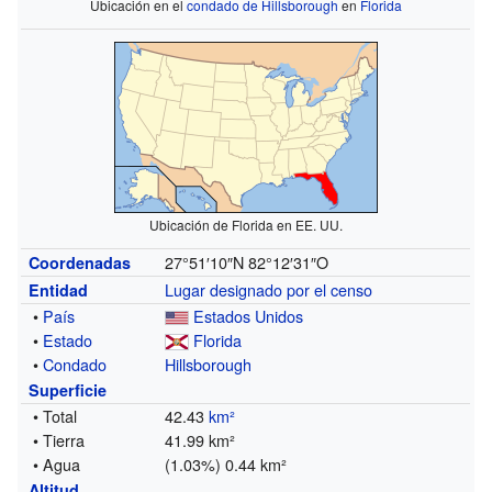
Ubicación en el
condado de Hillsborough
en
Florida
Ubicación de Florida en EE. UU.
27°51′10″N
82°12′31″O
Coordenadas
Lugar designado por el censo
Entidad
•
País
Estados Unidos
•
Estado
Florida
•
Condado
Hillsborough
Superficie
• Total
42.43
km²
• Tierra
41.99 km²
• Agua
(1.03%) 0.44 km²
Altitud