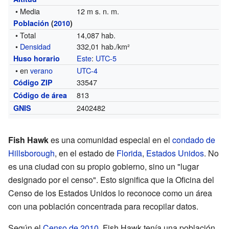
• Media
12 m s. n. m.
Población
(
2010
)
• Total
14,087 hab.
•
Densidad
332,01 hab./km²
Este
:
UTC-5
Huso horario
• en
verano
UTC-4
33547
Código ZIP
813
Código de área
2402482
GNIS
Fish Hawk
es una comunidad especial en el
condado de
Hillsborough
, en el estado de
Florida
,
Estados Unidos
. No
es una ciudad con su propio gobierno, sino un "lugar
designado por el censo". Esto significa que la Oficina del
Censo de los Estados Unidos lo reconoce como un área
con una población concentrada para recopilar datos.
Según el
Censo de 2010
, Fish Hawk tenía una población