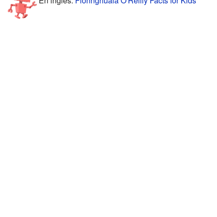
En inglés:
Fionnghuala O'Reilly Facts for Kids