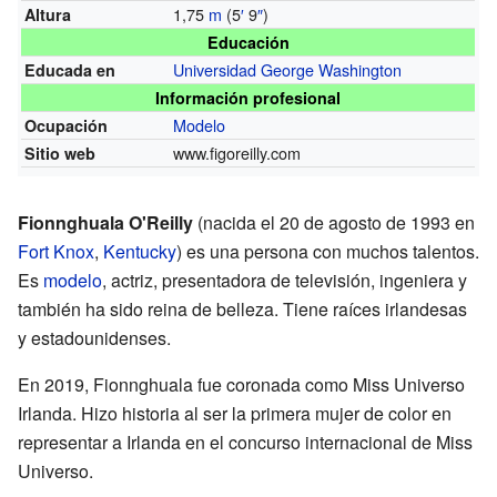
1,75
m
(5
′
9
″
)
Altura
Educación
Universidad George Washington
Educada en
Información profesional
Modelo
Ocupación
www.figoreilly.com
Sitio web
Fionnghuala O'Reilly
(nacida el 20 de agosto de 1993 en
Fort Knox
,
Kentucky
) es una persona con muchos talentos.
Es
modelo
, actriz, presentadora de televisión, ingeniera y
también ha sido reina de belleza. Tiene raíces irlandesas
y estadounidenses.
En 2019, Fionnghuala fue coronada como Miss Universo
Irlanda. Hizo historia al ser la primera mujer de color en
representar a Irlanda en el concurso internacional de Miss
Universo.