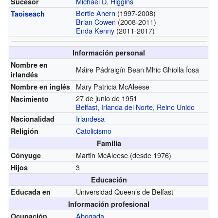
Michael D. Higgins
Sucesor
Bertie Ahern
(1997-2008)
Taoiseach
Brian Cowen
(2008-2011)
Enda Kenny
(2011-2017)
Información personal
Nombre en
Máire Pádraigín Bean Mhic Ghiolla Íosa
irlandés
Mary Patricia McAleese
Nombre en inglés
27 de junio de 1951
Nacimiento
Belfast
,
Irlanda del Norte
,
Reino Unido
Irlandesa
Nacionalidad
Catolicismo
Religión
Familia
Martin McAleese
(desde 1976)
Cónyuge
3
Hijos
Educación
Universidad Queen’s de Belfast
Educada en
Información profesional
Abogada
Ocupación