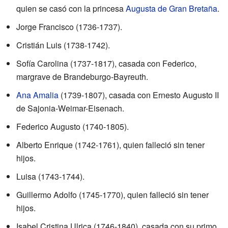
quien se casó con la princesa
Augusta de Gran Bretaña
.
Jorge Francisco (1736-1737).
Cristián Luis (1738-1742).
Sofía Carolina (1737-1817), casada con Federico,
margrave de Brandeburgo-Bayreuth.
Ana Amalia
(1739-1807), casada con Ernesto Augusto II
de Sajonia-Weimar-Eisenach.
Federico Augusto (1740-1805).
Alberto Enrique (1742-1761), quien falleció sin tener
hijos.
Luisa (1743-1744).
Guillermo Adolfo (1745-1770), quien falleció sin tener
hijos.
Isabel Cristina Ulrica (1746-1840), casada con su primo