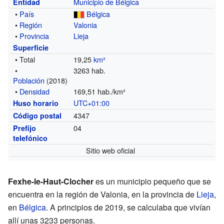
Municipio de Bélgica
Entidad
•
País
Bélgica
•
Región
Valonia
•
Provincia
Lieja
Superficie
• Total
19,25
km²
•
3263 hab.
Población
(2018)
•
Densidad
169,51 hab./km²
UTC+01:00
Huso horario
4347
Código postal
04
Prefijo
telefónico
Sitio web oficial
Fexhe-le-Haut-Clocher
es un municipio pequeño que se
encuentra en la región de Valonia, en la provincia de
Lieja
,
en
Bélgica
. A principios de 2019, se calculaba que vivían
allí unas 3233 personas.