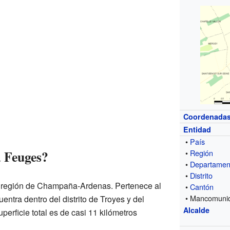
Coordenada
Entidad
•
País
 Feuges?
•
Región
•
Departamen
•
Distrito
a región de Champaña-Ardenas. Pertenece al
•
Cantón
• Mancomuni
ntra dentro del distrito de Troyes y del
Alcalde
perficie total es de casi 11 kilómetros