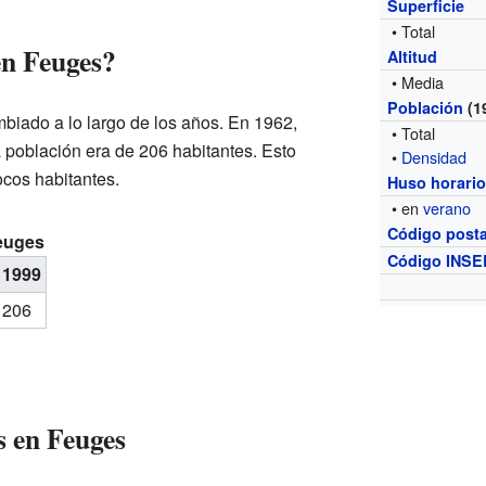
Superficie
• Total
en Feuges?
Altitud
• Media
Población
(1
iado a lo largo de los años. En 1962,
• Total
 población era de 206 habitantes. Esto
•
Densidad
ocos habitantes.
Huso horari
• en
verano
Código posta
euges
Código INSE
1999
206
s en Feuges