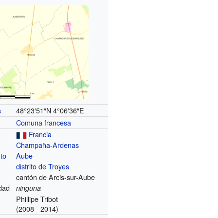
48°23′51″N
4°06′36″E
s
Comuna francesa
Francia
Champaña-Ardenas
to
Aube
distrito de Troyes
cantón de Arcis-sur-Aube
dad
ninguna
Phillipe Tribot
(2008 - 2014)