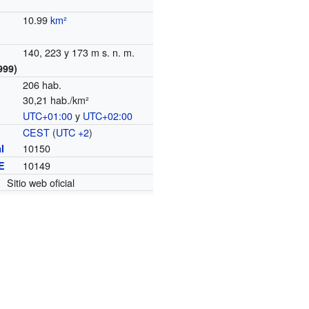
10.99
km²
140, 223 y 173 m s. n. m.
999)
206 hab.
30,21 hab./km²
UTC+01:00
y
UTC+02:00
o
CEST
(
UTC +2
)
10150
l
10149
E
Sitio web oficial