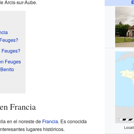
de Arcis-sur-Aube.
E
ncia
 Feuges?
n Feuges?
 en Feuges
 Benito
en Francia
ila en el noreste de
Francia
. Es conocida
Local
interesantes lugares históricos.