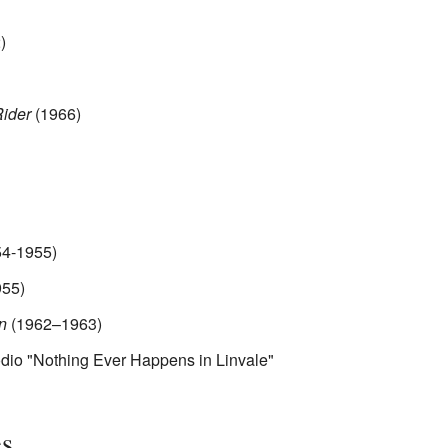
)
Rider
(1966)
54-1955)
955)
n
(1962–1963)
odio "Nothing Ever Happens in Linvale"
es