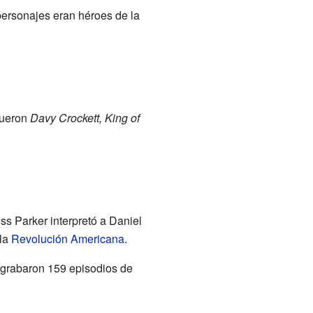
personajes eran héroes de la
fueron
Davy Crockett, King of
ess Parker interpretó a Daniel
 la
Revolución Americana
.
rabaron 159 episodios de