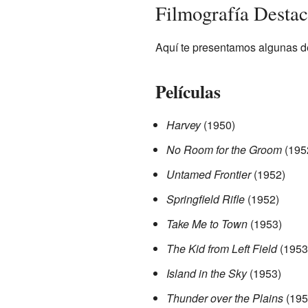
Filmografía Desta
Aquí te presentamos algunas de 
Películas
Harvey
(1950)
No Room for the Groom
(195
Untamed Frontier
(1952)
Springfield Rifle
(1952)
Take Me to Town
(1953)
The Kid from Left Field
(1953
Island in the Sky
(1953)
Thunder over the Plains
(195