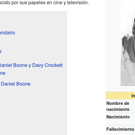
ido por sus papeles en cine y televisión.
endario
e
aniel Boone y Davy Crockett
ine
n Daniel Boone
I
Nombre de
nacimiento
Nacimiento
Fallecimiento