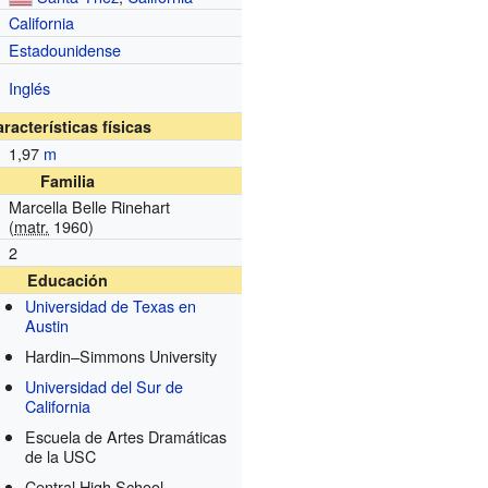
California
Estadounidense
Inglés
racterísticas físicas
1,97
m
Familia
Marcella Belle Rinehart
(
matr.
1960)
2
Educación
Universidad de Texas en
Austin
Hardin–Simmons University
Universidad del Sur de
California
Escuela de Artes Dramáticas
de la USC
Central High School