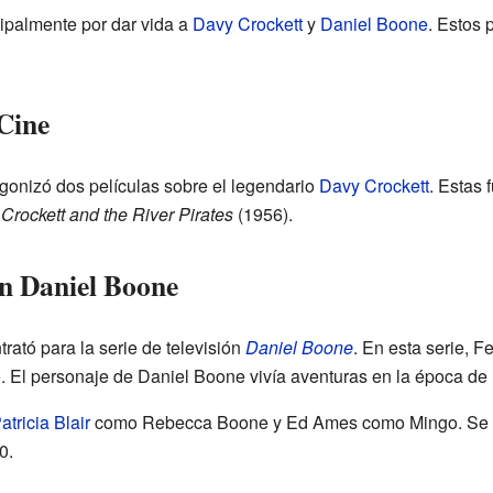
ipalmente por dar vida a
Davy Crockett
y
Daniel Boone
. Estos 
 Cine
agonizó dos películas sobre el legendario
Davy Crockett
. Estas 
Crockett and the River Pirates
(1956).
ón Daniel Boone
trató para la serie de televisión
Daniel Boone
. En esta serie, F
. El personaje de Daniel Boone vivía aventuras en la época de
atricia Blair
como Rebecca Boone y Ed Ames como Mingo. Se g
0.