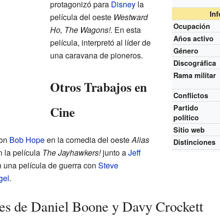
protagonizó para
Disney
la
In
película del oeste
Westward
Ocupación
Ho, The Wagons!
. En esta
Años activo
película, interpretó al líder de
Género
una caravana de pioneros.
Discográfica
Rama militar
Otros Trabajos en
Conflictos
Cine
Partido
político
Sitio web
con
Bob Hope
en la comedia del oeste
Alias
Distinciones
 la película
The Jayhawkers!
junto a
Jeff
n una película de guerra con
Steve
gel
.
es de Daniel Boone y Davy Crockett