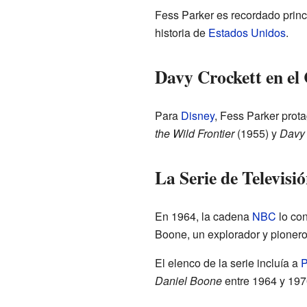
Fess Parker es recordado princ
historia de
Estados Unidos
.
Davy Crockett en el
Para
Disney
, Fess Parker prot
the Wild Frontier
(1955) y
Davy 
La Serie de Televisi
En 1964, la cadena
NBC
lo con
Boone, un explorador y pionero
El elenco de la serie incluía a
P
Daniel Boone
entre 1964 y 197