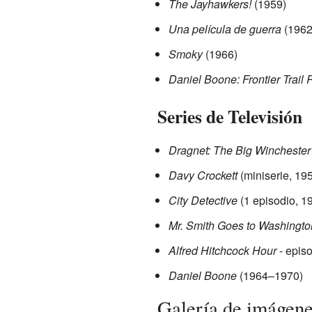
The Jayhawkers!
(1959)
Una película de guerra
(1962
Smoky
(1966)
Daniel Boone: Frontier Trail 
Series de Televisión
Dragnet: The Big Winchester
Davy Crockett
(miniserie, 19
City Detective
(1 episodio, 1
Mr. Smith Goes to Washingto
Alfred Hitchcock Hour
- epis
Daniel Boone
(1964–1970)
Galería de imágen