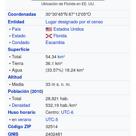
Ubicación de Florida en EE. UU.
30°30′45″N
87°12′05″O
Coordenadas
Lugar designado por el censo
Entidad
•
País
Estados Unidos
•
Estado
Florida
•
Condado
Escambia
Superficie
• Total
54.34
km²
• Tierra
36.1 km²
• Agua
(33.57%) 18.24 km²
Altitud
• Media
33 m s. n. m.
Población
(
2010
)
• Total
28,921 hab.
•
Densidad
532,19 hab./km²
Centro:
UTC-6
Huso horario
• en
verano
UTC-5
32514
Código ZIP
2402481
GNIS