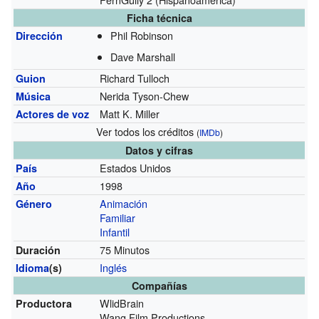
Ficha técnica
Phil Robinson
Dirección
Dave Marshall
Richard Tulloch
Guion
Nerida Tyson-Chew
Música
Matt K. Miller
Actores de voz
Ver todos los créditos
(
IMDb
)
Datos y cifras
Estados Unidos
País
1998
Año
Animación
Género
Familiar
Infantil
75 Minutos
Duración
Inglés
Idioma
(s)
Compañías
WlidBrain
Productora
Wang Film Productions