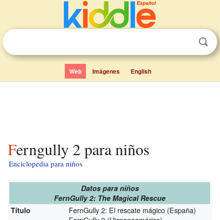
Web
Imágenes
English
Ferngully 2 para niños
Enciclopedia para niños
Datos para niños
FernGully 2: The Magical Rescue
FernGully 2: El rescate mágico (España)
Título
FernGully 2 (Hispanoamérica)