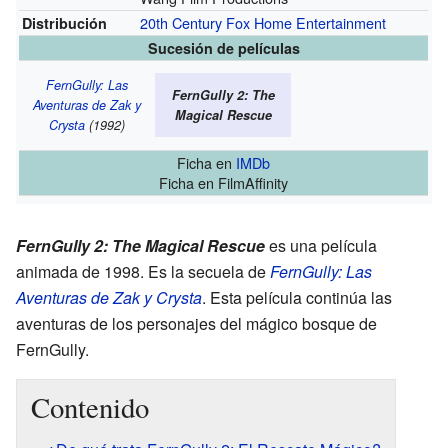
20th Century Fox Home Entertainment
Distribución
Sucesión de películas
FernGully: Las
FernGully 2: The
Aventuras de Zak y
Magical Rescue
Crysta
(1992)
Ficha
en
IMDb
Ficha
en FilmAffinity
FernGully 2: The Magical Rescue
es una película
animada de 1998. Es la secuela de
FernGully: Las
Aventuras de Zak y Crysta
. Esta película continúa las
aventuras de los personajes del mágico bosque de
FernGully.
Contenido