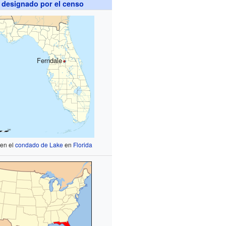
 designado por el censo
Ferndale
 en el
condado de Lake
en
Florida