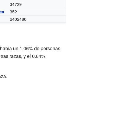
34729
352
ea
2402480
n había un 1.06% de personas
ras razas, y el 0.64%
aza.