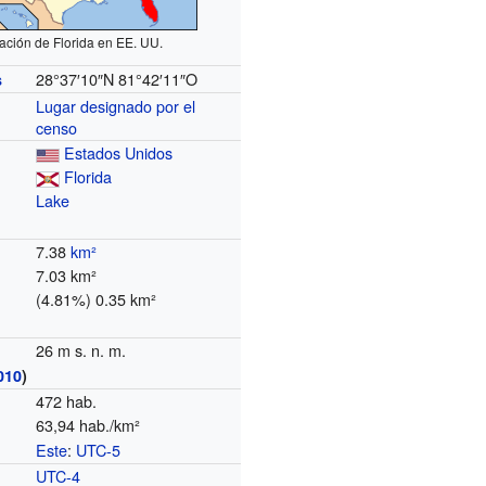
ación de Florida en EE. UU.
28°37′10″N
81°42′11″O
s
Lugar designado por el
censo
Estados Unidos
Florida
Lake
7.38
km²
7.03 km²
(4.81%) 0.35 km²
26 m s. n. m.
010
)
472 hab.
63,94 hab./km²
Este
:
UTC-5
o
UTC-4