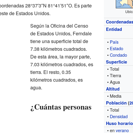
coordenadas 28°37′3″N 81°41′51″O. Es parte
Ubic
reste de Estados Unidos.
Coordenada
Según la Oficina del Censo
Entidad
de Estados Unidos, Ferndale
tiene una superficie total de
•
País
•
Estado
7.38 kilómetros cuadrados.
•
Condado
De esta área, la mayor parte,
Superficie
7.03 kilómetros cuadrados, es
• Total
tierra. El resto, 0.35
• Tierra
kilómetros cuadrados, es
• Agua
agua.
Altitud
• Media
Población
(
2
¿Cuántas personas
• Total
•
Densidad
Huso horari
• en
verano