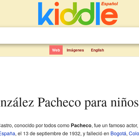
Web
Imágenes
English
nzález Pacheco para niños
stro, conocido por todos como
Pacheco
, fue un famoso actor,
España
, el 13 de septiembre de 1932, y falleció en
Bogotá
,
Col