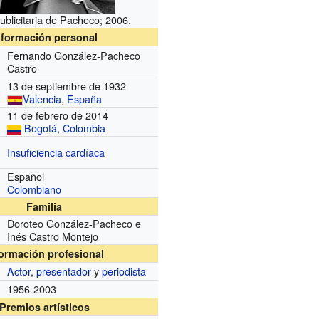
blicitaria de Pacheco; 2006.
nformación personal
Fernando González-Pacheco
Castro
13 de septiembre de 1932
Valencia
,
España
11 de febrero de 2014
Bogotá
,
Colombia
Insuficiencia cardíaca
Español
Colombiano
Familia
Doroteo González-Pacheco e
Inés Castro Montejo
formación profesional
Actor
,
presentador
y
periodista
1956-2003
Premios artísticos