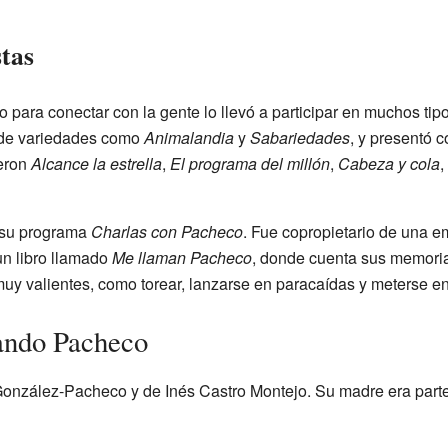
stas
 para conectar con la gente lo llevó a participar en muchos ti
 de variedades como
Animalandia
y
Sabariedades
, y presentó 
eron
Alcance la estrella
,
El programa del millón
,
Cabeza y cola
,
n su programa
Charlas con Pacheco
. Fue copropietario de una 
un libro llamado
Me llaman Pacheco
, donde cuenta sus memori
uy valientes, como torear, lanzarse en paracaídas y meterse en
ando Pacheco
onzález-Pacheco y de Inés Castro Montejo. Su madre era parte