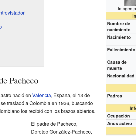
Imagen pu
trevistador
I
Nombre de
o
nacimiento
s
Nacimiento
Fallecimiento
Causa de
muerte
Nacionalidad
 de Pacheco
astro nació en
Valencia
, España, el 13 de
Padres
a se trasladó a Colombia en 1936, buscando
In
ombiano los recibió con los brazos abiertos.
Ocupación
El padre de Pacheco,
Años activo
Doroteo González-Pacheco,