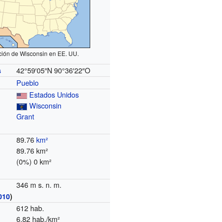
ción de Wisconsin en EE. UU.
42°59′05″N
90°36′22″O
s
Pueblo
Estados Unidos
Wisconsin
Grant
89.76
km²
89.76 km²
(0%) 0 km²
346 m s. n. m.
010
)
612 hab.
6,82 hab./km²