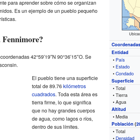
ante para aprender sobre cómo se organizan
nidos. Es un ejemplo de un pueblo pequeño
ísticas.
Ubica
a Fennimore?
Coordenada
Entidad
s coordenadas 42°59′19″N 90°36′15″O. Se
•
País
sconsin.
•
Estado
•
Condado
El pueblo tiene una superficie
Superficie
total de 89.76
kilómetros
• Total
cuadrados
. Toda esta área es
• Tierra
• Agua
tierra firme, lo que significa
Altitud
que no hay grandes cuerpos
• Media
de agua, como lagos o ríos,
Población
(
2
dentro de sus límites.
• Total
•
Densidad