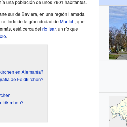
enía una población de unos 7601 habitantes.
arte sur de Baviera, en una región llamada
o al lado de la gran ciudad de
Múnich
, que
demás, está cerca del
río Isar
, un río que
bio
.
kirchen en Alemania?
rafía de Feldkirchen?
rchen
Feldkirchen?