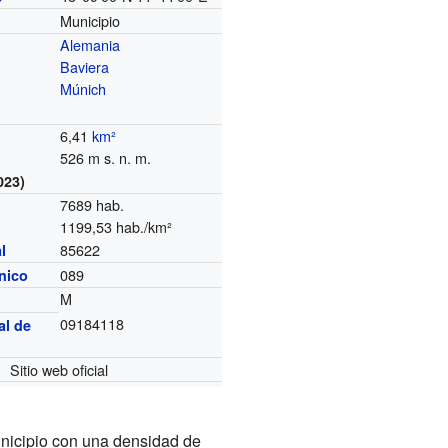
Municipio
Alemania
Baviera
Múnich
6,41
km²
526 m s. n. m.
023)
7689 hab.
1199,53 hab./km²
85622
l
089
ónico
M
09184118
al de
Sitio web oficial
unicipio con una densidad de