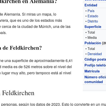
dkirchen en Alemania?
Entidad
•
País
 de Alemania. Si miras un mapa, lo
•
Estado
viera, que es uno de los estados más
•
Distrito
 cerca de la ciudad de Múnich, una de las
Superficie
• Total
aís.
• Media
Población
(2
a de Feldkirchen?
• Total
•
Densidad
Código posta
ene una superficie de aproximadamente 6,41
Prefijo telef
d media es de 526 metros sobre el nivel del
Matrícula
n lugar muy alto, pero tampoco está al nivel
Número ofici
comunidad
n Feldkirchen
 personas, según los datos de 2023. Esto lo convierte en un m