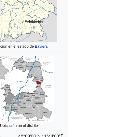
Feldkirchen
ción en el estado de
Baviera
Ubicación en el distrito
48°09′00″N
11°44′00″E
s