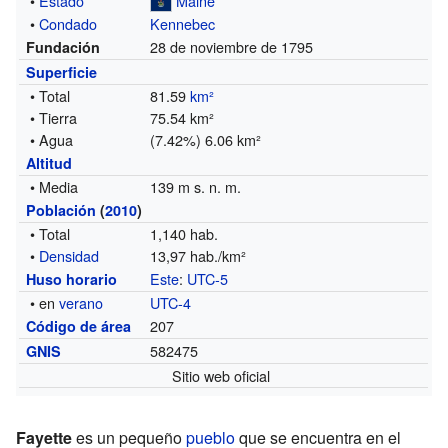
•
Estado
Maine
•
Condado
Kennebec
28 de noviembre de 1795
Fundación
Superficie
• Total
81.59
km²
• Tierra
75.54 km²
• Agua
(7.42%) 6.06 km²
Altitud
• Media
139 m s. n. m.
Población
(
2010
)
• Total
1,140 hab.
•
Densidad
13,97 hab./km²
Este
:
UTC-5
Huso horario
• en
verano
UTC-4
207
Código de área
582475
GNIS
Sitio web oficial
Fayette
es un pequeño
pueblo
que se encuentra en el